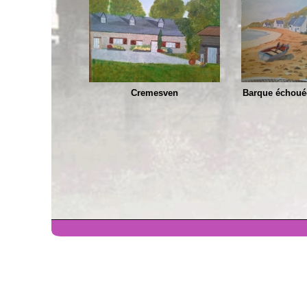
Cremesven
Barque échoué